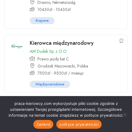
Drezno, Németország
10430
zł
-
10430
zł
Krajowe
Kierowca międzynarodowy
AM Dudek Sp. z O.O.
Prawo jazdy kat C
Grodzisk Mazowiecki, Polska
7500
zł
-
9500
zł
/ miesiąc
Międzynarodowe
praca-kierowcy.com wykorzystuje pliki cookie zgodnie z
ustawieniami Twojej przeglądarki internetowej. Szczegółowe
informacje na temat cookie znajdziesz w polityce prywatności.
© 2026 - Superio. Wszystkie Prawa Zastrzeżone. Zasilane przez
ApusTheme
Zamknij
polityce prywatności