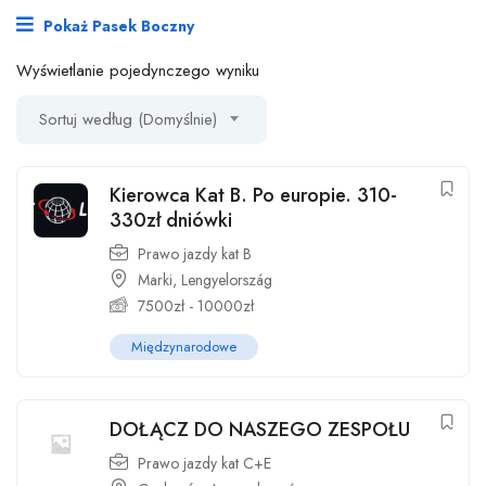
Pokaż Pasek Boczny
Wyświetlanie pojedynczego wyniku
Sortuj według (Domyślnie)
Kierowca Kat B. Po europie. 310-
330zł dniówki
Prawo jazdy kat B
Marki, Lengyelország
7500
zł
-
10000
zł
Międzynarodowe
DOŁĄCZ DO NASZEGO ZESPOŁU
Prawo jazdy kat C+E