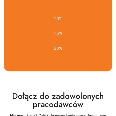
–
10%
15%
20%
Dołącz do zadowolonych
pracodawców
Nie masz konta? Załóż darmowe konto pracodawcy, aby