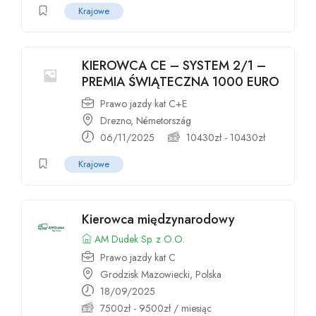
Krajowe
KIEROWCA CE – SYSTEM 2/1 –
PREMIA ŚWIĄTECZNA 1000 EURO
Prawo jazdy kat C+E
Drezno, Németország
06/11/2025
10430
zł
-
10430
zł
Krajowe
Kierowca międzynarodowy
AM Dudek Sp. z O.O.
Prawo jazdy kat C
Grodzisk Mazowiecki, Polska
18/09/2025
7500
zł
-
9500
zł
/ miesiąc