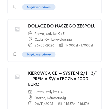
Międzynarodowe
DOŁĄCZ DO NASZEGO ZESPOŁU
Prawo jazdy kat C+E
Czekanów, Lengyelország
26/03/2026
14000
zł
-
17000
zł
Międzynarodowe
KIEROWCA CE – SYSTEM 2/1 i 3/1
– PREMIA ŚWIĄTECZNA 1000
EURO
Prawo jazdy kat C+E
Drezno, Németország
06/11/2025
11687
zł
-
11687
zł