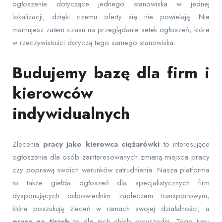
ogłoszenie dotyczące jednego stanowiska w jednej
lokalizacji, dzięki czemu oferty się nie powielają. Nie
marnujesz zatem czasu na przeglądanie setek ogłoszeń, które
w rzeczywistości dotyczą tego samego stanowiska.
Budujemy bazę dla firm i
kierowców
indywidualnych
Zlecenia
pracy jako kierowca ciężarówki
to interesujące
ogłoszenia dla osób zainteresowanych zmianą miejsca pracy
czy poprawą swoich warunków zatrudnienia. Nasza platforma
to także giełda ogłoszeń dla specjalistycznych firm
dysponujących odpowiednim zapleczem transportowym,
które poszukują zleceń w ramach swojej działalności, a
praca na tirach
to dla nich chleb powszedni. Tego typu