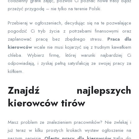
codzienny grafik zajęć, pozwoli Ci poznać nowe trasy bądź
przeżyć przygodę – nie tylko na terenie Polski.
Przebieraj w ogłoszeniach, decydując się na te pozwalające
pogodzić Ci tryb życia z potrzebami finansowymi oraz
zaplanować pracę bez zbędnego stresu.
Praca dla
kierowców
wcale nie musi kojarzyć się z trudnym kawałkiem
chleba. Wybierz firmę, której warunki najbardziej Ci
odpowiadają, i zyskaj pełną satysfakcję ze swojej pracy za
kółkiem.
Znajdź najlepszych
kierowców tirów
Masz problem ze znalezieniem pracowników? Nie zwlekaj i
już teraz w kilku prostych krokach wystaw ogłoszenie na
naszym serwisie.
Oferty pracy dla kierowców
trafią do