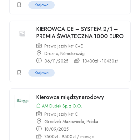
Krajowe
KIEROWCA CE – SYSTEM 2/1 –
PREMIA ŚWIĄTECZNA 1000 EURO
Prawo jazdy kat C+E
Drezno, Németország
06/11/2025
10430
zł
-
10430
zł
Krajowe
Kierowca międzynarodowy
AM Dudek Sp. z O.O.
Prawo jazdy kat C
Grodzisk Mazowiecki, Polska
18/09/2025
7500
zł
-
9500
zł
/ miesiąc