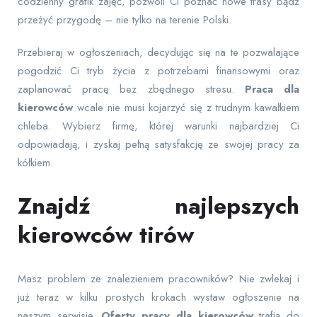
codzienny grafik zajęć, pozwoli Ci poznać nowe trasy bądź
przeżyć przygodę – nie tylko na terenie Polski.
Przebieraj w ogłoszeniach, decydując się na te pozwalające
pogodzić Ci tryb życia z potrzebami finansowymi oraz
zaplanować pracę bez zbędnego stresu.
Praca dla
kierowców
wcale nie musi kojarzyć się z trudnym kawałkiem
chleba. Wybierz firmę, której warunki najbardziej Ci
odpowiadają, i zyskaj pełną satysfakcję ze swojej pracy za
kółkiem.
Znajdź najlepszych
kierowców tirów
Masz problem ze znalezieniem pracowników? Nie zwlekaj i
już teraz w kilku prostych krokach wystaw ogłoszenie na
naszym serwisie.
Oferty pracy dla kierowców
trafią do