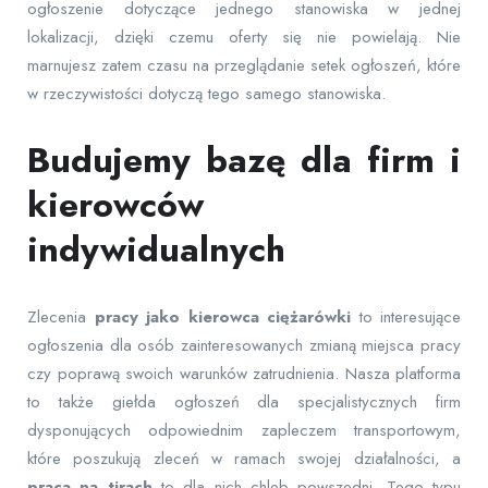
ogłoszenie dotyczące jednego stanowiska w jednej
lokalizacji, dzięki czemu oferty się nie powielają. Nie
marnujesz zatem czasu na przeglądanie setek ogłoszeń, które
w rzeczywistości dotyczą tego samego stanowiska.
Budujemy bazę dla firm i
kierowców
indywidualnych
Zlecenia
pracy jako kierowca ciężarówki
to interesujące
ogłoszenia dla osób zainteresowanych zmianą miejsca pracy
czy poprawą swoich warunków zatrudnienia. Nasza platforma
to także giełda ogłoszeń dla specjalistycznych firm
dysponujących odpowiednim zapleczem transportowym,
które poszukują zleceń w ramach swojej działalności, a
praca na tirach
to dla nich chleb powszedni. Tego typu