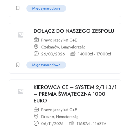
Międzynarodowe
DOŁĄCZ DO NASZEGO ZESPOŁU
Prawo jazdy kat C+E
Czekanów, Lengyelország
26/03/2026
14000
zł
-
17000
zł
Międzynarodowe
KIEROWCA CE – SYSTEM 2/1 i 3/1
– PREMIA ŚWIĄTECZNA 1000
EURO
Prawo jazdy kat C+E
Drezno, Németország
06/11/2025
11687
zł
-
11687
zł