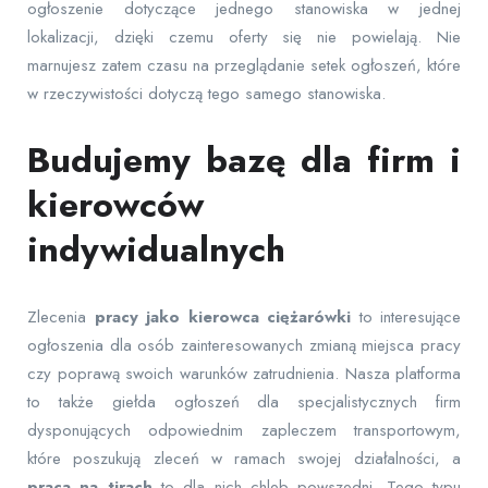
ogłoszenie dotyczące jednego stanowiska w jednej
lokalizacji, dzięki czemu oferty się nie powielają. Nie
marnujesz zatem czasu na przeglądanie setek ogłoszeń, które
w rzeczywistości dotyczą tego samego stanowiska.
Budujemy bazę dla firm i
kierowców
indywidualnych
Zlecenia
pracy jako kierowca ciężarówki
to interesujące
ogłoszenia dla osób zainteresowanych zmianą miejsca pracy
czy poprawą swoich warunków zatrudnienia. Nasza platforma
to także giełda ogłoszeń dla specjalistycznych firm
dysponujących odpowiednim zapleczem transportowym,
które poszukują zleceń w ramach swojej działalności, a
praca na tirach
to dla nich chleb powszedni. Tego typu