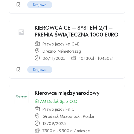
Krajowe
KIEROWCA CE – SYSTEM 2/1 –
PREMIA ŚWIĄTECZNA 1000 EURO
Prawo jazdy kat C+E
Drezno, Németország
06/11/2025
10430
zł
-
10430
zł
Krajowe
Kierowca międzynarodowy
AM Dudek Sp. z O.O.
Prawo jazdy kat C
Grodzisk Mazowiecki, Polska
18/09/2025
7500
zł
-
9500
zł
/ miesiąc