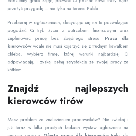
codzienny grafik zajęć, pozwoli Ci poznać nowe trasy bądź
przeżyć przygodę – nie tylko na terenie Polski.
Przebieraj w ogłoszeniach, decydując się na te pozwalające
pogodzić Ci tryb życia z potrzebami finansowymi oraz
zaplanować pracę bez zbędnego stresu.
Praca dla
kierowców
wcale nie musi kojarzyć się z trudnym kawałkiem
chleba. Wybierz firmę, której warunki najbardziej Ci
odpowiadają, i zyskaj pełną satysfakcję ze swojej pracy za
kółkiem.
Znajdź najlepszych
kierowców tirów
Masz problem ze znalezieniem pracowników? Nie zwlekaj i
już teraz w kilku prostych krokach wystaw ogłoszenie na
naszym serwisie.
Oferty pracy dla kierowców
trafią do