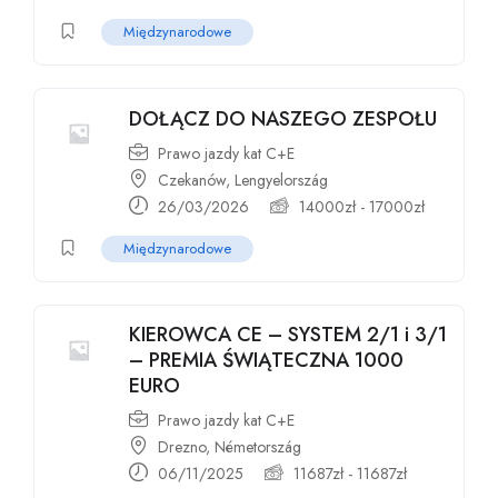
Międzynarodowe
DOŁĄCZ DO NASZEGO ZESPOŁU
Prawo jazdy kat C+E
Czekanów, Lengyelország
26/03/2026
14000
zł
-
17000
zł
Międzynarodowe
KIEROWCA CE – SYSTEM 2/1 i 3/1
– PREMIA ŚWIĄTECZNA 1000
EURO
Prawo jazdy kat C+E
Drezno, Németország
06/11/2025
11687
zł
-
11687
zł