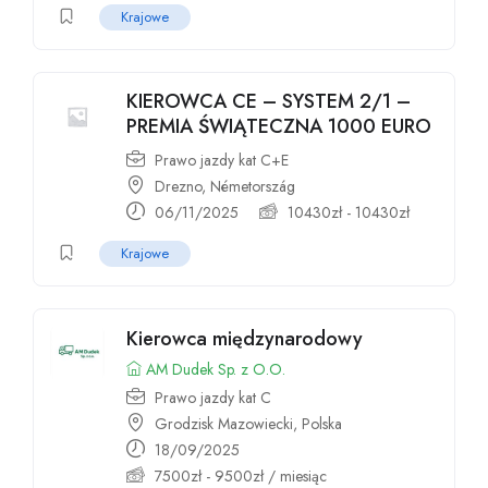
Krajowe
KIEROWCA CE – SYSTEM 2/1 –
PREMIA ŚWIĄTECZNA 1000 EURO
Prawo jazdy kat C+E
Drezno, Németország
06/11/2025
10430
zł
-
10430
zł
Krajowe
Kierowca międzynarodowy
AM Dudek Sp. z O.O.
Prawo jazdy kat C
Grodzisk Mazowiecki, Polska
18/09/2025
7500
zł
-
9500
zł
/ miesiąc