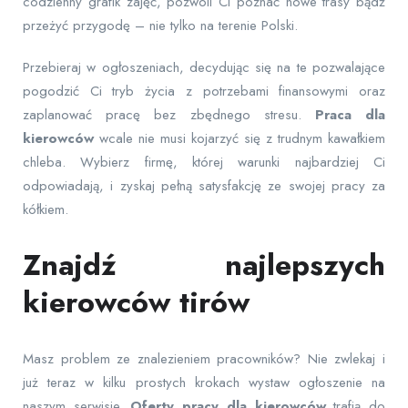
codzienny grafik zajęć, pozwoli Ci poznać nowe trasy bądź
przeżyć przygodę – nie tylko na terenie Polski.
Przebieraj w ogłoszeniach, decydując się na te pozwalające
pogodzić Ci tryb życia z potrzebami finansowymi oraz
zaplanować pracę bez zbędnego stresu.
Praca dla
kierowców
wcale nie musi kojarzyć się z trudnym kawałkiem
chleba. Wybierz firmę, której warunki najbardziej Ci
odpowiadają, i zyskaj pełną satysfakcję ze swojej pracy za
kółkiem.
Znajdź najlepszych
kierowców tirów
Masz problem ze znalezieniem pracowników? Nie zwlekaj i
już teraz w kilku prostych krokach wystaw ogłoszenie na
naszym serwisie.
Oferty pracy dla kierowców
trafią do