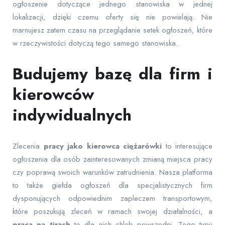
ogłoszenie dotyczące jednego stanowiska w jednej
lokalizacji, dzięki czemu oferty się nie powielają. Nie
marnujesz zatem czasu na przeglądanie setek ogłoszeń, które
w rzeczywistości dotyczą tego samego stanowiska.
Budujemy bazę dla firm i
kierowców
indywidualnych
Zlecenia
pracy jako kierowca ciężarówki
to interesujące
ogłoszenia dla osób zainteresowanych zmianą miejsca pracy
czy poprawą swoich warunków zatrudnienia. Nasza platforma
to także giełda ogłoszeń dla specjalistycznych firm
dysponujących odpowiednim zapleczem transportowym,
które poszukują zleceń w ramach swojej działalności, a
praca na tirach
to dla nich chleb powszedni. Tego typu