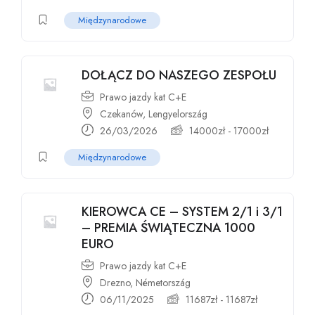
Międzynarodowe
DOŁĄCZ DO NASZEGO ZESPOŁU
Prawo jazdy kat C+E
Czekanów, Lengyelország
26/03/2026
14000
zł
-
17000
zł
Międzynarodowe
KIEROWCA CE – SYSTEM 2/1 i 3/1
– PREMIA ŚWIĄTECZNA 1000
EURO
Prawo jazdy kat C+E
Drezno, Németország
06/11/2025
11687
zł
-
11687
zł