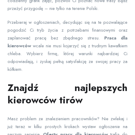
codzienny grafik zajęć, pozwoli Ci poznać nowe trasy bądź
przeżyć przygodę – nie tylko na terenie Polski.
Przebieraj w ogłoszeniach, decydując się na te pozwalające
pogodzić Ci tryb życia z potrzebami finansowymi oraz
zaplanować pracę bez zbędnego stresu.
Praca dla
kierowców
wcale nie musi kojarzyć się z trudnym kawałkiem
chleba. Wybierz firmę, której warunki najbardziej Ci
odpowiadają, i zyskaj pełną satysfakcję ze swojej pracy za
kółkiem.
Znajdź najlepszych
kierowców tirów
Masz problem ze znalezieniem pracowników? Nie zwlekaj i
już teraz w kilku prostych krokach wystaw ogłoszenie na
naszym serwisie.
Oferty pracy dla kierowców
trafią do