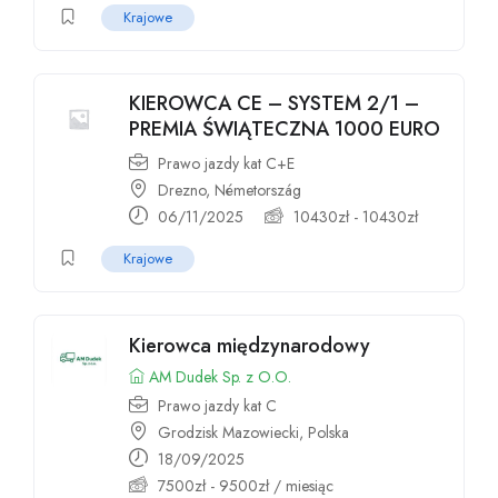
Krajowe
KIEROWCA CE – SYSTEM 2/1 –
PREMIA ŚWIĄTECZNA 1000 EURO
Prawo jazdy kat C+E
Drezno, Németország
06/11/2025
10430
zł
-
10430
zł
Krajowe
Kierowca międzynarodowy
AM Dudek Sp. z O.O.
Prawo jazdy kat C
Grodzisk Mazowiecki, Polska
18/09/2025
7500
zł
-
9500
zł
/ miesiąc