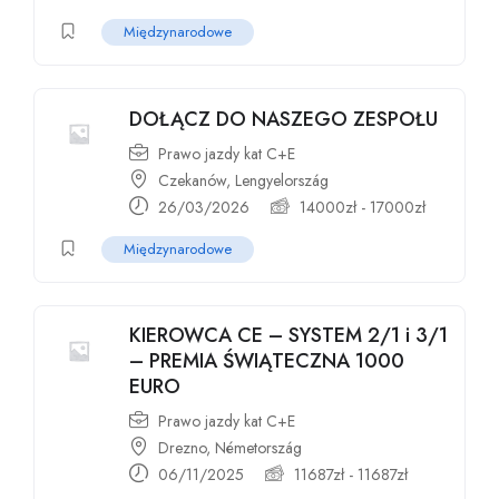
Międzynarodowe
DOŁĄCZ DO NASZEGO ZESPOŁU
Prawo jazdy kat C+E
Czekanów, Lengyelország
26/03/2026
14000
zł
-
17000
zł
Międzynarodowe
KIEROWCA CE – SYSTEM 2/1 i 3/1
– PREMIA ŚWIĄTECZNA 1000
EURO
Prawo jazdy kat C+E
Drezno, Németország
06/11/2025
11687
zł
-
11687
zł