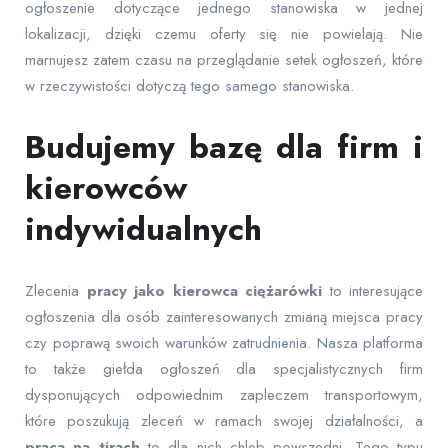
ogłoszenie dotyczące jednego stanowiska w jednej
lokalizacji, dzięki czemu oferty się nie powielają. Nie
marnujesz zatem czasu na przeglądanie setek ogłoszeń, które
w rzeczywistości dotyczą tego samego stanowiska.
Budujemy bazę dla firm i
kierowców
indywidualnych
Zlecenia
pracy jako kierowca ciężarówki
to interesujące
ogłoszenia dla osób zainteresowanych zmianą miejsca pracy
czy poprawą swoich warunków zatrudnienia. Nasza platforma
to także giełda ogłoszeń dla specjalistycznych firm
dysponujących odpowiednim zapleczem transportowym,
które poszukują zleceń w ramach swojej działalności, a
praca na tirach
to dla nich chleb powszedni. Tego typu