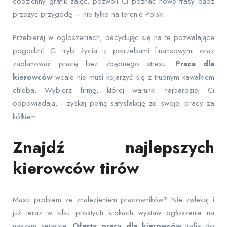
codzienny grafik zajęć, pozwoli Ci poznać nowe trasy bądź
przeżyć przygodę – nie tylko na terenie Polski.
Przebieraj w ogłoszeniach, decydując się na te pozwalające
pogodzić Ci tryb życia z potrzebami finansowymi oraz
zaplanować pracę bez zbędnego stresu.
Praca dla
kierowców
wcale nie musi kojarzyć się z trudnym kawałkiem
chleba. Wybierz firmę, której warunki najbardziej Ci
odpowiadają, i zyskaj pełną satysfakcję ze swojej pracy za
kółkiem.
Znajdź najlepszych
kierowców tirów
Masz problem ze znalezieniem pracowników? Nie zwlekaj i
już teraz w kilku prostych krokach wystaw ogłoszenie na
naszym serwisie.
Oferty pracy dla kierowców
trafią do