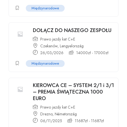
Międzynarodowe
DOŁĄCZ DO NASZEGO ZESPOŁU
Prawo jazdy kat C+E
Czekanów, Lengyelország
26/03/2026
14000
zł
-
17000
zł
Międzynarodowe
KIEROWCA CE – SYSTEM 2/1 i 3/1
– PREMIA ŚWIĄTECZNA 1000
EURO
Prawo jazdy kat C+E
Drezno, Németország
06/11/2025
11687
zł
-
11687
zł