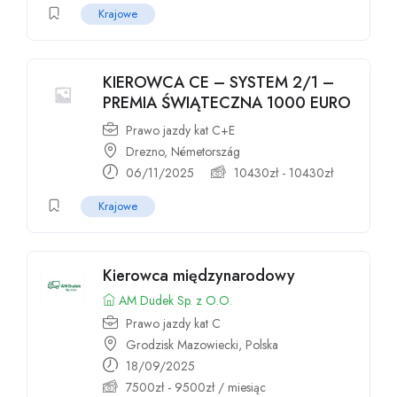
Krajowe
KIEROWCA CE – SYSTEM 2/1 –
PREMIA ŚWIĄTECZNA 1000 EURO
Prawo jazdy kat C+E
Drezno, Németország
06/11/2025
10430
zł
-
10430
zł
Krajowe
Kierowca międzynarodowy
AM Dudek Sp. z O.O.
Prawo jazdy kat C
Grodzisk Mazowiecki, Polska
18/09/2025
7500
zł
-
9500
zł
/ miesiąc