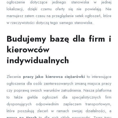
ogłoszenie dotyczące jednego stanowiska w jednej
lokalizacji, dzięki czemu oferty się nie powielają. Nie
marnujesz zatem czasu na przeglądanie setek ogłoszeń, które
w rzeczywistości dotyczą tego samego stanowiska.
Budujemy bazę dla firm i
kierowców
indywidualnych
Zlecenia
pracy jako kierowca ciężarówki
to interesujące
ogłoszenia dla osób zainteresowanych zmianą miejsca pracy
czy poprawą swoich warunków zatrudnienia. Nasza platforma
to także giełda ogłoszeń dla specjalistycznych firm
dysponujących odpowiednim zapleczem transportowym,
które poszukują zleceń w ramach swojej działalności, a
praca na tirach
to dla nich chleb powszedni. Tego typu