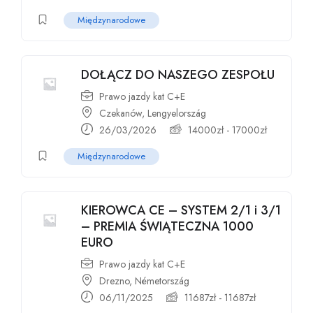
Międzynarodowe
DOŁĄCZ DO NASZEGO ZESPOŁU
Prawo jazdy kat C+E
Czekanów, Lengyelország
26/03/2026
14000
zł
-
17000
zł
Międzynarodowe
KIEROWCA CE – SYSTEM 2/1 i 3/1
– PREMIA ŚWIĄTECZNA 1000
EURO
Prawo jazdy kat C+E
Drezno, Németország
06/11/2025
11687
zł
-
11687
zł