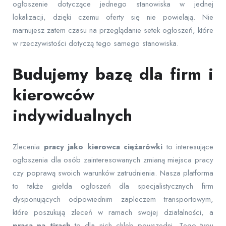
ogłoszenie dotyczące jednego stanowiska w jednej
lokalizacji, dzięki czemu oferty się nie powielają. Nie
marnujesz zatem czasu na przeglądanie setek ogłoszeń, które
w rzeczywistości dotyczą tego samego stanowiska.
Budujemy bazę dla firm i
kierowców
indywidualnych
Zlecenia
pracy jako kierowca ciężarówki
to interesujące
ogłoszenia dla osób zainteresowanych zmianą miejsca pracy
czy poprawą swoich warunków zatrudnienia. Nasza platforma
to także giełda ogłoszeń dla specjalistycznych firm
dysponujących odpowiednim zapleczem transportowym,
które poszukują zleceń w ramach swojej działalności, a
praca na tirach
to dla nich chleb powszedni. Tego typu