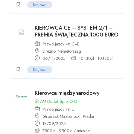
Krajowe
KIEROWCA CE – SYSTEM 2/1 –
PREMIA ŚWIĄTECZNA 1000 EURO
Prawo jazdy kat C+E
Drezno, Németország
06/11/2025
10430
zł
-
10430
zł
Krajowe
Kierowca międzynarodowy
AM Dudek Sp. z O.O.
Prawo jazdy kat C
Grodzisk Mazowiecki, Polska
18/09/2025
7500
zł
-
9500
zł
/ miesiąc