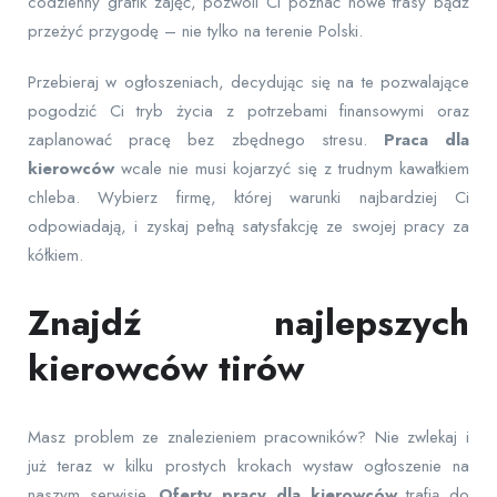
codzienny grafik zajęć, pozwoli Ci poznać nowe trasy bądź
przeżyć przygodę – nie tylko na terenie Polski.
Przebieraj w ogłoszeniach, decydując się na te pozwalające
pogodzić Ci tryb życia z potrzebami finansowymi oraz
zaplanować pracę bez zbędnego stresu.
Praca dla
kierowców
wcale nie musi kojarzyć się z trudnym kawałkiem
chleba. Wybierz firmę, której warunki najbardziej Ci
odpowiadają, i zyskaj pełną satysfakcję ze swojej pracy za
kółkiem.
Znajdź najlepszych
kierowców tirów
Masz problem ze znalezieniem pracowników? Nie zwlekaj i
już teraz w kilku prostych krokach wystaw ogłoszenie na
naszym serwisie.
Oferty pracy dla kierowców
trafią do