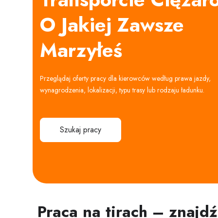
O Jakiej Zawsze
Marzyłeś
Przeglądaj oferty pracy dla kierowców według prawa jazdy,
wynagrodzenia, lokalizacji, typu trasy lub rodzaju ładunku.
Szukaj pracy
Praca na tirach – znajd