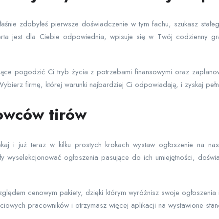
 właśnie zdobyłeś pierwsze doświadczenie w tym fachu, szukasz stał
erta jest dla Ciebie odpowiednia, wpisuje się w Twój codzienny g
ające pogodzić Ci tryb życia z potrzebami finansowymi oraz zapla
ybierz firmę, której warunki najbardziej Ci odpowiadają, i zyskaj pełn
owców tirów
aj i już teraz w kilku prostych krokach wystaw ogłoszenie na na
 wyselekcjonować ogłoszenia pasujące do ich umiejętności, doświa
lędem cenowym pakiety, dzięki którym wyróżnisz swoje ogłoszenia i 
ościowych pracowników i otrzymasz więcej aplikacji na wystawione stan