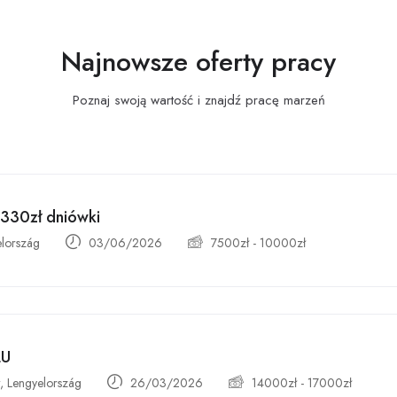
Najnowsze oferty pracy
Poznaj swoją wartość i znajdź pracę
marzeń
-330zł dniówki
elország
03/06/2026
7500
zł
-
10000
zł
ŁU
 Lengyelország
26/03/2026
14000
zł
-
17000
zł