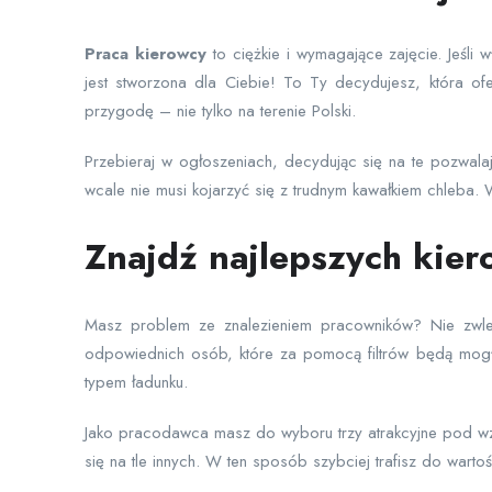
Praca
kierowcy
to ciężkie i wymagające zajęcie. Jeśli
jest stworzona dla Ciebie! To Ty decydujesz, która of
przygodę – nie tylko na terenie Polski.
Przebieraj w ogłoszeniach, decydując się na te pozwal
wcale nie musi kojarzyć się z trudnym kawałkiem chleba. W
Znajdź najlepszych kier
Masz problem ze znalezieniem pracowników? Nie zwlek
odpowiednich osób, które za pomocą filtrów będą mogły
typem ładunku.
Jako pracodawca masz do wyboru trzy atrakcyjne pod wzg
się na tle innych. W ten sposób szybciej trafisz do wart