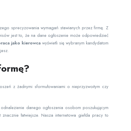
jszego sprecyzowania wymagań stawianych przez firmę. Z
rwisów jest to, że na dane ogłoszenie może odpowiedzieć
raca jako kierowca
wyświetli się wybranym kandydatom
jesz.
tformę?
głoszeń z żadnymi sformułowaniami o nieprzyzwoitym czy
ają odnalezienie danego ogłoszenia osobom poszukującym
 znacznie łatwiejsze. Nasza internetowa giełda pracy to