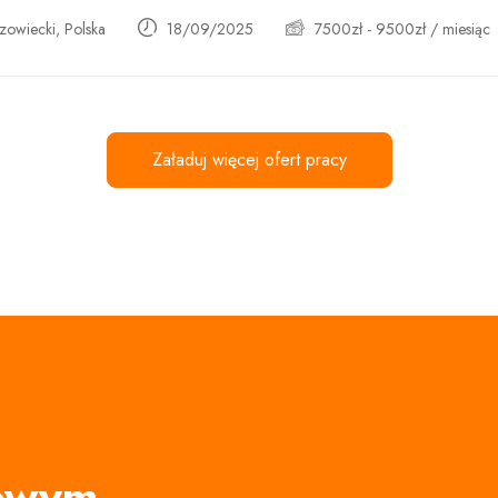
owiecki, Polska
18/09/2025
7500
zł
-
9500
zł
/ miesiąc
Załaduj więcej ofert pracy
rowym