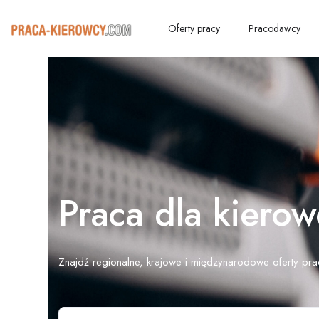
Oferty pracy
Pracodawcy
Praca dla kiero
Znajdź regionalne, krajowe i międzynarodowe oferty pra