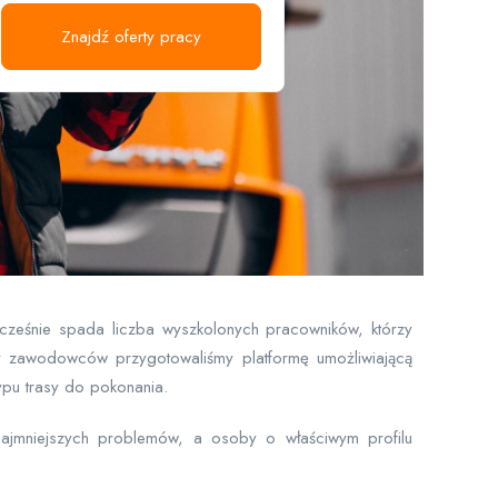
Znajdź oferty pracy
ocześnie spada liczba wyszkolonych pracowników, którzy
y zawodowców przygotowaliśmy platformę umożliwiającą
ypu trasy do pokonania.
ajmniejszych problemów, a osoby o właściwym profilu