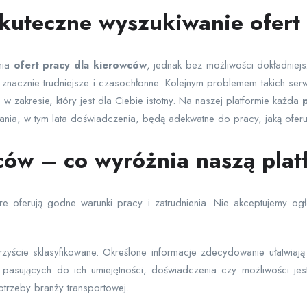
skuteczne wyszukiwanie ofert
nia
ofert pracy dla kierowców
, jednak bez możliwości dokładnie
znacznie trudniejsze i czasochłonne. Kolejnym problemem takich se
zakresie, który jest dla Ciebie istotny. Na naszej platformie każda
p
wania, w tym lata doświadczenia, będą adekwatne do pracy, jaką oferu
wców – co wyróżnia naszą pla
re oferują godne warunki pracy i zatrudnienia. Nie akceptujemy o
rzyście sklasyfikowane. Określone informacje zdecydowanie ułatwi
 pasujących do ich umiejętności, doświadczenia czy możliwości jest
otrzeby branży transportowej.