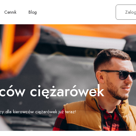
Zalog
Cennik
Blog
wców ciężarówek
cy dla kierowców ciężarówek już teraz!