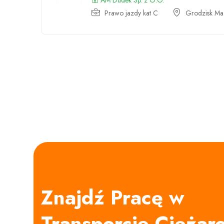
AM Dudek Sp. z O.O.
Prawo jazdy kat C
Grodzisk Maz
Znajdź Pracę w
Transporcie Cięża