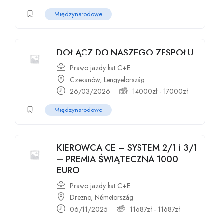
Międzynarodowe
DOŁĄCZ DO NASZEGO ZESPOŁU
Prawo jazdy kat C+E
Czekanów, Lengyelország
26/03/2026
14000
zł
-
17000
zł
Międzynarodowe
KIEROWCA CE – SYSTEM 2/1 i 3/1
– PREMIA ŚWIĄTECZNA 1000
EURO
Prawo jazdy kat C+E
Drezno, Németország
06/11/2025
11687
zł
-
11687
zł