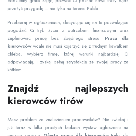
codzienny grafik zajęć, pozwoli Ci poznać nowe trasy bądź
przeżyć przygodę – nie tylko na terenie Polski.
Przebieraj w ogłoszeniach, decydując się na te pozwalające
pogodzić Ci tryb życia z potrzebami finansowymi oraz
zaplanować pracę bez zbędnego stresu.
Praca dla
kierowców
wcale nie musi kojarzyć się z trudnym kawałkiem
chleba. Wybierz firmę, której warunki najbardziej Ci
odpowiadają, i zyskaj pełną satysfakcję ze swojej pracy za
kółkiem.
Znajdź najlepszych
kierowców tirów
Masz problem ze znalezieniem pracowników? Nie zwlekaj i
już teraz w kilku prostych krokach wystaw ogłoszenie na
naszym serwisie.
Oferty pracy dla kierowców
trafią do