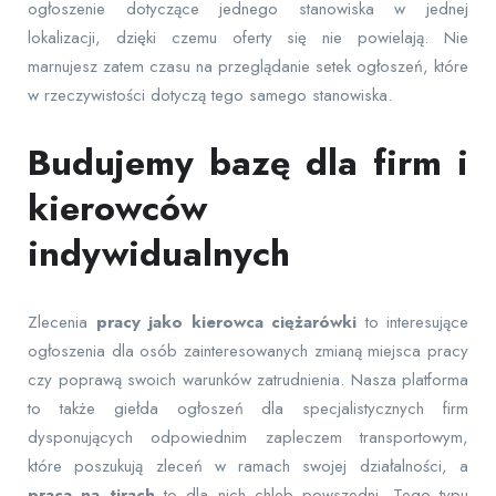
ogłoszenie dotyczące jednego stanowiska w jednej
lokalizacji, dzięki czemu oferty się nie powielają. Nie
marnujesz zatem czasu na przeglądanie setek ogłoszeń, które
w rzeczywistości dotyczą tego samego stanowiska.
Budujemy bazę dla firm i
kierowców
indywidualnych
Zlecenia
pracy jako kierowca ciężarówki
to interesujące
ogłoszenia dla osób zainteresowanych zmianą miejsca pracy
czy poprawą swoich warunków zatrudnienia. Nasza platforma
to także giełda ogłoszeń dla specjalistycznych firm
dysponujących odpowiednim zapleczem transportowym,
które poszukują zleceń w ramach swojej działalności, a
praca na tirach
to dla nich chleb powszedni. Tego typu