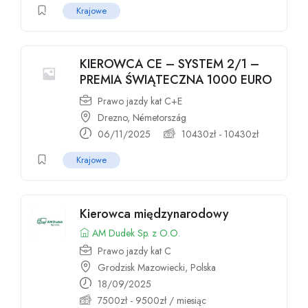
Krajowe
KIEROWCA CE – SYSTEM 2/1 –
PREMIA ŚWIĄTECZNA 1000 EURO
Prawo jazdy kat C+E
Drezno, Németország
06/11/2025
10430
zł
-
10430
zł
Krajowe
Kierowca międzynarodowy
AM Dudek Sp. z O.O.
Prawo jazdy kat C
Grodzisk Mazowiecki, Polska
18/09/2025
7500
zł
-
9500
zł
/ miesiąc