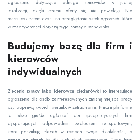
ogłoszenie dotyczące jednego stanowiska w jednej
lokalizacji, dzięki czemu oferty się nie powielają. Nie
marnujesz zatem czasu na przeglądanie setek ogłoszeń, które
w rzeczywistości dotyczą tego samego stanowiska.
Budujemy bazę dla firm i
kierowców
indywidualnych
Zlecenia
pracy jako kierowca ciężarówki
to interesujące
ogłoszenia dla osób zainteresowanych zmianą miejsca pracy
czy poprawą swoich warunków zatrudnienia. Nasza platforma
to także giełda ogłoszeń dla specjalistycznych firm
dysponujących odpowiednim zapleczem transportowym,
które poszukują zleceń w ramach swojej działalności, a
praca na tirach
to dla nich chleb powszedni. Tego typu