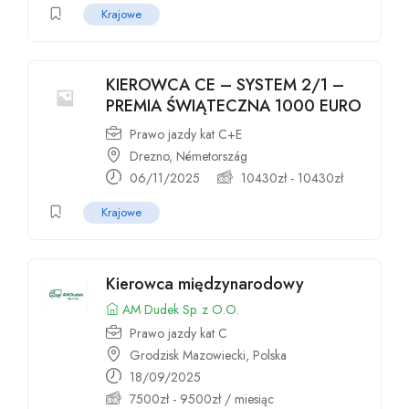
Krajowe
KIEROWCA CE – SYSTEM 2/1 –
PREMIA ŚWIĄTECZNA 1000 EURO
Prawo jazdy kat C+E
Drezno, Németország
06/11/2025
10430
zł
-
10430
zł
Krajowe
Kierowca międzynarodowy
AM Dudek Sp. z O.O.
Prawo jazdy kat C
Grodzisk Mazowiecki, Polska
18/09/2025
7500
zł
-
9500
zł
/ miesiąc