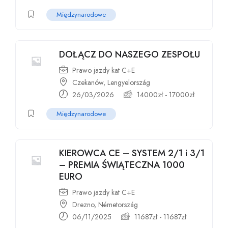
Międzynarodowe
DOŁĄCZ DO NASZEGO ZESPOŁU
Prawo jazdy kat C+E
Czekanów, Lengyelország
26/03/2026
14000
zł
-
17000
zł
Międzynarodowe
KIEROWCA CE – SYSTEM 2/1 i 3/1
– PREMIA ŚWIĄTECZNA 1000
EURO
Prawo jazdy kat C+E
Drezno, Németország
06/11/2025
11687
zł
-
11687
zł