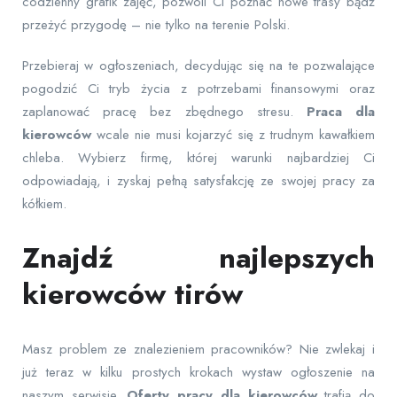
codzienny grafik zajęć, pozwoli Ci poznać nowe trasy bądź
przeżyć przygodę – nie tylko na terenie Polski.
Przebieraj w ogłoszeniach, decydując się na te pozwalające
pogodzić Ci tryb życia z potrzebami finansowymi oraz
zaplanować pracę bez zbędnego stresu.
Praca dla
kierowców
wcale nie musi kojarzyć się z trudnym kawałkiem
chleba. Wybierz firmę, której warunki najbardziej Ci
odpowiadają, i zyskaj pełną satysfakcję ze swojej pracy za
kółkiem.
Znajdź najlepszych
kierowców tirów
Masz problem ze znalezieniem pracowników? Nie zwlekaj i
już teraz w kilku prostych krokach wystaw ogłoszenie na
naszym serwisie.
Oferty pracy dla kierowców
trafią do