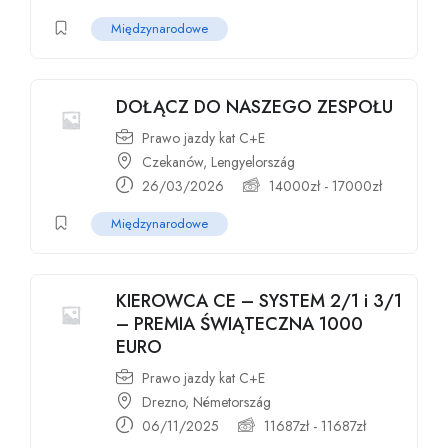
Międzynarodowe
DOŁĄCZ DO NASZEGO ZESPOŁU
Prawo jazdy kat C+E
Czekanów, Lengyelország
26/03/2026
14000
zł
-
17000
zł
Międzynarodowe
KIEROWCA CE – SYSTEM 2/1 i 3/1
– PREMIA ŚWIĄTECZNA 1000
EURO
Prawo jazdy kat C+E
Drezno, Németország
06/11/2025
11687
zł
-
11687
zł