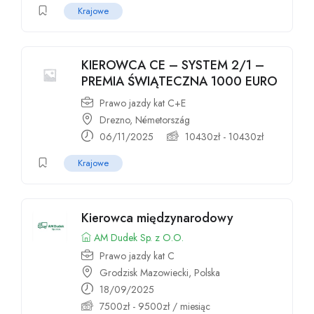
Krajowe
KIEROWCA CE – SYSTEM 2/1 –
PREMIA ŚWIĄTECZNA 1000 EURO
Prawo jazdy kat C+E
Drezno, Németország
06/11/2025
10430
zł
-
10430
zł
Krajowe
Kierowca międzynarodowy
AM Dudek Sp. z O.O.
Prawo jazdy kat C
Grodzisk Mazowiecki, Polska
18/09/2025
7500
zł
-
9500
zł
/ miesiąc