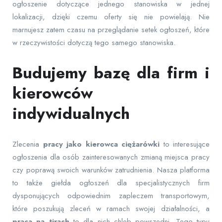
ogłoszenie dotyczące jednego stanowiska w jednej
lokalizacji, dzięki czemu oferty się nie powielają. Nie
marnujesz zatem czasu na przeglądanie setek ogłoszeń, które
w rzeczywistości dotyczą tego samego stanowiska.
Budujemy bazę dla firm i
kierowców
indywidualnych
Zlecenia
pracy jako kierowca ciężarówki
to interesujące
ogłoszenia dla osób zainteresowanych zmianą miejsca pracy
czy poprawą swoich warunków zatrudnienia. Nasza platforma
to także giełda ogłoszeń dla specjalistycznych firm
dysponujących odpowiednim zapleczem transportowym,
które poszukują zleceń w ramach swojej działalności, a
praca na tirach
to dla nich chleb powszedni. Tego typu