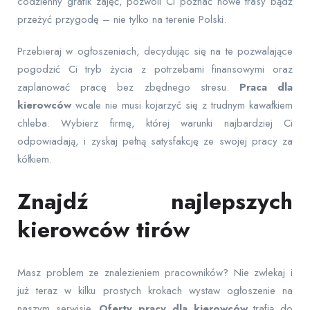
codzienny grafik zajęć, pozwoli Ci poznać nowe trasy bądź
przeżyć przygodę – nie tylko na terenie Polski.
Przebieraj w ogłoszeniach, decydując się na te pozwalające
pogodzić Ci tryb życia z potrzebami finansowymi oraz
zaplanować pracę bez zbędnego stresu.
Praca dla
kierowców
wcale nie musi kojarzyć się z trudnym kawałkiem
chleba. Wybierz firmę, której warunki najbardziej Ci
odpowiadają, i zyskaj pełną satysfakcję ze swojej pracy za
kółkiem.
Znajdź najlepszych
kierowców tirów
Masz problem ze znalezieniem pracowników? Nie zwlekaj i
już teraz w kilku prostych krokach wystaw ogłoszenie na
naszym serwisie.
Oferty pracy dla kierowców
trafią do