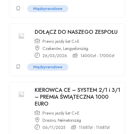
Międzynarodowe
DOŁĄCZ DO NASZEGO ZESPOŁU
Prawo jazdy kat C+E
Czekanów, Lengyelország
26/03/2026
14000
zł
-
17000
zł
Międzynarodowe
KIEROWCA CE – SYSTEM 2/1 i 3/1
– PREMIA ŚWIĄTECZNA 1000
EURO
Prawo jazdy kat C+E
Drezno, Németország
06/11/2025
11687
zł
-
11687
zł