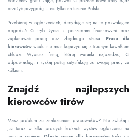
codzienny grafik zajęć, pozwoli Ci poznać nowe trasy bądź
przeżyć przygodę – nie tylko na terenie Polski.
Przebieraj w ogłoszeniach, decydując się na te pozwalające
pogodzić Ci tryb życia z potrzebami finansowymi oraz
zaplanować pracę bez zbędnego stresu.
Praca dla
kierowców
wcale nie musi kojarzyć się z trudnym kawałkiem
chleba. Wybierz firmę, której warunki najbardziej Ci
odpowiadają, i zyskaj pełną satysfakcję ze swojej pracy za
kółkiem.
Znajdź najlepszych
kierowców tirów
Masz problem ze znalezieniem pracowników? Nie zwlekaj i
już teraz w kilku prostych krokach wystaw ogłoszenie na
naszym serwisie.
Oferty pracy dla kierowców
trafią do