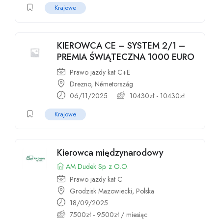
Krajowe
KIEROWCA CE – SYSTEM 2/1 –
PREMIA ŚWIĄTECZNA 1000 EURO
Prawo jazdy kat C+E
Drezno, Németország
06/11/2025
10430
zł
-
10430
zł
Krajowe
Kierowca międzynarodowy
AM Dudek Sp. z O.O.
Prawo jazdy kat C
Grodzisk Mazowiecki, Polska
18/09/2025
7500
zł
-
9500
zł
/ miesiąc