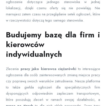
ogłoszenie dotyczące jednego stanowiska w jednej
lokalizacji, dzięki czemu oferty się nie powielają. Nie
marnujesz zatem czasu na przeglądanie setek ogłoszeń, które
w rzeczywistości dotyczą tego samego stanowiska.
Budujemy bazę dla firm i
kierowców
indywidualnych
Zlecenia
pracy jako kierowca ciężarówki
to interesujące
ogłoszenia dla osób zainteresowanych zmianą miejsca pracy
czy poprawą swoich warunków zatrudnienia. Nasza platforma
to także giełda ogłoszeń dla specjalistycznych firm
dysponujących odpowiednim zapleczem transportowym,
które poszukują zleceń w ramach swojej działalności, a
praca na tirach
to dla nich chleb powszedni. Tego typu