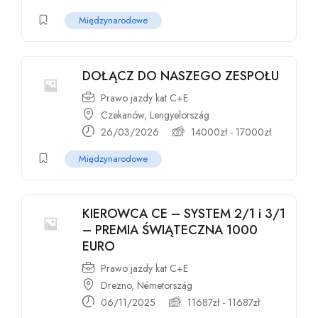
Międzynarodowe
DOŁĄCZ DO NASZEGO ZESPOŁU
Prawo jazdy kat C+E
Czekanów, Lengyelország
26/03/2026
14000
zł
-
17000
zł
Międzynarodowe
KIEROWCA CE – SYSTEM 2/1 i 3/1
– PREMIA ŚWIĄTECZNA 1000
EURO
Prawo jazdy kat C+E
Drezno, Németország
06/11/2025
11687
zł
-
11687
zł