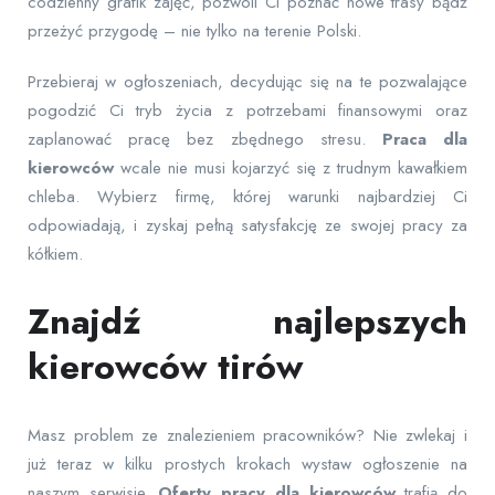
codzienny grafik zajęć, pozwoli Ci poznać nowe trasy bądź
przeżyć przygodę – nie tylko na terenie Polski.
Przebieraj w ogłoszeniach, decydując się na te pozwalające
pogodzić Ci tryb życia z potrzebami finansowymi oraz
zaplanować pracę bez zbędnego stresu.
Praca dla
kierowców
wcale nie musi kojarzyć się z trudnym kawałkiem
chleba. Wybierz firmę, której warunki najbardziej Ci
odpowiadają, i zyskaj pełną satysfakcję ze swojej pracy za
kółkiem.
Znajdź najlepszych
kierowców tirów
Masz problem ze znalezieniem pracowników? Nie zwlekaj i
już teraz w kilku prostych krokach wystaw ogłoszenie na
naszym serwisie.
Oferty pracy dla kierowców
trafią do