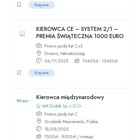
Krajowe
KIEROWCA CE – SYSTEM 2/1 –
PREMIA ŚWIĄTECZNA 1000 EURO
Prawo jazdy kat C+E
Drezno, Németország
06/11/2025
10430
zł
-
10430
zł
Krajowe
Kierowca międzynarodowy
AM Dudek Sp. z O.O.
Prawo jazdy kat C
Grodzisk Mazowiecki, Polska
18/09/2025
7500
zł
-
9500
zł
/ miesiąc