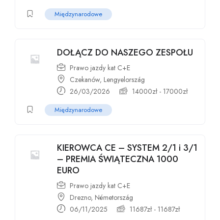
Międzynarodowe
DOŁĄCZ DO NASZEGO ZESPOŁU
Prawo jazdy kat C+E
Czekanów, Lengyelország
26/03/2026
14000
zł
-
17000
zł
Międzynarodowe
KIEROWCA CE – SYSTEM 2/1 i 3/1
– PREMIA ŚWIĄTECZNA 1000
EURO
Prawo jazdy kat C+E
Drezno, Németország
06/11/2025
11687
zł
-
11687
zł