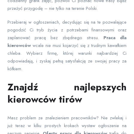
codzienny grafik zajęć, pozwoli Ci poznać nowe trasy bądź
przeżyć przygodę – nie tylko na terenie Polski.
Przebieraj w ogłoszeniach, decydując się na te pozwalające
pogodzić Ci tryb życia z potrzebami finansowymi oraz
zaplanować pracę bez zbędnego stresu.
Praca dla
kierowców
wcale nie musi kojarzyć się z trudnym kawałkiem
chleba. Wybierz firmę, której warunki najbardziej Ci
odpowiadają, i zyskaj pełną satysfakcję ze swojej pracy za
kółkiem.
Znajdź najlepszych
kierowców tirów
Masz problem ze znalezieniem pracowników? Nie zwlekaj i
już teraz w kilku prostych krokach wystaw ogłoszenie na
naszym serwisie.
Oferty pracy dla kierowców
trafią do