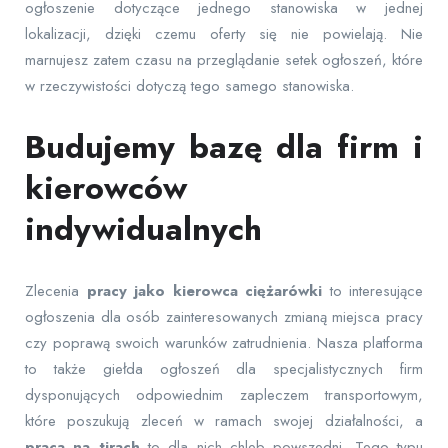
ogłoszenie dotyczące jednego stanowiska w jednej
lokalizacji, dzięki czemu oferty się nie powielają. Nie
marnujesz zatem czasu na przeglądanie setek ogłoszeń, które
w rzeczywistości dotyczą tego samego stanowiska.
Budujemy bazę dla firm i
kierowców
indywidualnych
Zlecenia
pracy jako kierowca ciężarówki
to interesujące
ogłoszenia dla osób zainteresowanych zmianą miejsca pracy
czy poprawą swoich warunków zatrudnienia. Nasza platforma
to także giełda ogłoszeń dla specjalistycznych firm
dysponujących odpowiednim zapleczem transportowym,
które poszukują zleceń w ramach swojej działalności, a
praca na tirach
to dla nich chleb powszedni. Tego typu