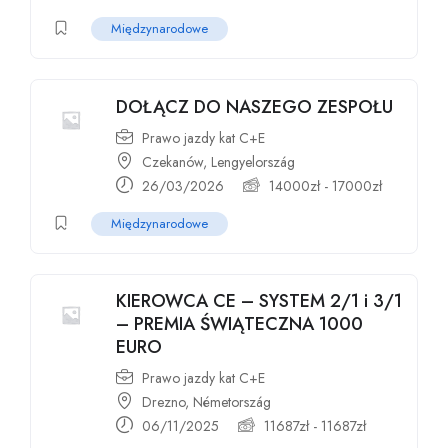
Międzynarodowe
DOŁĄCZ DO NASZEGO ZESPOŁU
Prawo jazdy kat C+E
Czekanów, Lengyelország
26/03/2026
14000
zł
-
17000
zł
Międzynarodowe
KIEROWCA CE – SYSTEM 2/1 i 3/1
– PREMIA ŚWIĄTECZNA 1000
EURO
Prawo jazdy kat C+E
Drezno, Németország
06/11/2025
11687
zł
-
11687
zł