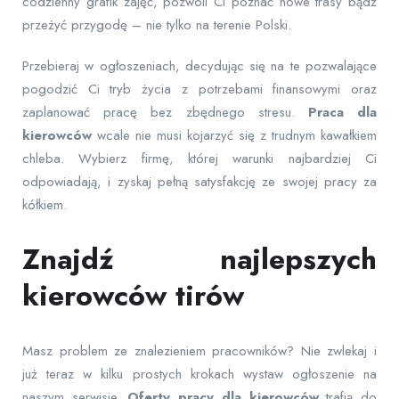
codzienny grafik zajęć, pozwoli Ci poznać nowe trasy bądź
przeżyć przygodę – nie tylko na terenie Polski.
Przebieraj w ogłoszeniach, decydując się na te pozwalające
pogodzić Ci tryb życia z potrzebami finansowymi oraz
zaplanować pracę bez zbędnego stresu.
Praca dla
kierowców
wcale nie musi kojarzyć się z trudnym kawałkiem
chleba. Wybierz firmę, której warunki najbardziej Ci
odpowiadają, i zyskaj pełną satysfakcję ze swojej pracy za
kółkiem.
Znajdź najlepszych
kierowców tirów
Masz problem ze znalezieniem pracowników? Nie zwlekaj i
już teraz w kilku prostych krokach wystaw ogłoszenie na
naszym serwisie.
Oferty pracy dla kierowców
trafią do