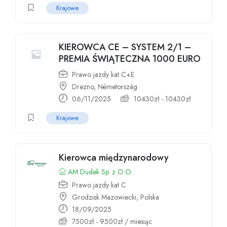
Krajowe
KIEROWCA CE – SYSTEM 2/1 –
PREMIA ŚWIĄTECZNA 1000 EURO
Prawo jazdy kat C+E
Drezno, Németország
06/11/2025
10430
zł
-
10430
zł
Krajowe
Kierowca międzynarodowy
AM Dudek Sp. z O.O.
Prawo jazdy kat C
Grodzisk Mazowiecki, Polska
18/09/2025
7500
zł
-
9500
zł
/ miesiąc