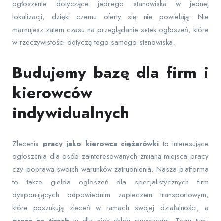
ogłoszenie dotyczące jednego stanowiska w jednej
lokalizacji, dzięki czemu oferty się nie powielają. Nie
marnujesz zatem czasu na przeglądanie setek ogłoszeń, które
w rzeczywistości dotyczą tego samego stanowiska.
Budujemy bazę dla firm i
kierowców
indywidualnych
Zlecenia
pracy jako kierowca ciężarówki
to interesujące
ogłoszenia dla osób zainteresowanych zmianą miejsca pracy
czy poprawą swoich warunków zatrudnienia. Nasza platforma
to także giełda ogłoszeń dla specjalistycznych firm
dysponujących odpowiednim zapleczem transportowym,
które poszukują zleceń w ramach swojej działalności, a
praca na tirach
to dla nich chleb powszedni. Tego typu