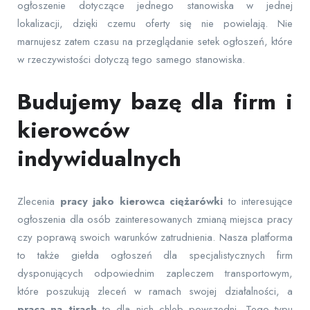
ogłoszenie dotyczące jednego stanowiska w jednej
lokalizacji, dzięki czemu oferty się nie powielają. Nie
marnujesz zatem czasu na przeglądanie setek ogłoszeń, które
w rzeczywistości dotyczą tego samego stanowiska.
Budujemy bazę dla firm i
kierowców
indywidualnych
Zlecenia
pracy jako kierowca ciężarówki
to interesujące
ogłoszenia dla osób zainteresowanych zmianą miejsca pracy
czy poprawą swoich warunków zatrudnienia. Nasza platforma
to także giełda ogłoszeń dla specjalistycznych firm
dysponujących odpowiednim zapleczem transportowym,
które poszukują zleceń w ramach swojej działalności, a
praca na tirach
to dla nich chleb powszedni. Tego typu