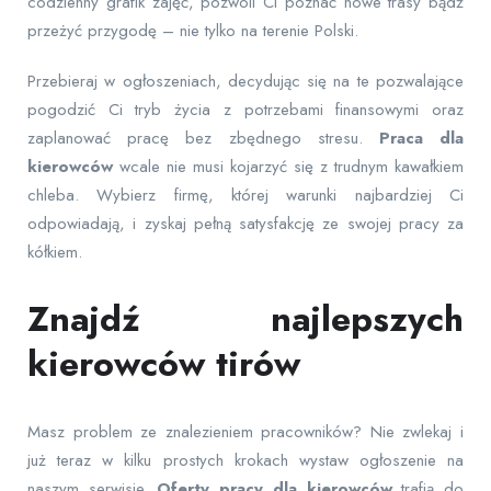
codzienny grafik zajęć, pozwoli Ci poznać nowe trasy bądź
przeżyć przygodę – nie tylko na terenie Polski.
Przebieraj w ogłoszeniach, decydując się na te pozwalające
pogodzić Ci tryb życia z potrzebami finansowymi oraz
zaplanować pracę bez zbędnego stresu.
Praca dla
kierowców
wcale nie musi kojarzyć się z trudnym kawałkiem
chleba. Wybierz firmę, której warunki najbardziej Ci
odpowiadają, i zyskaj pełną satysfakcję ze swojej pracy za
kółkiem.
Znajdź najlepszych
kierowców tirów
Masz problem ze znalezieniem pracowników? Nie zwlekaj i
już teraz w kilku prostych krokach wystaw ogłoszenie na
naszym serwisie.
Oferty pracy dla kierowców
trafią do