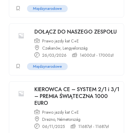
Międzynarodowe
DOŁĄCZ DO NASZEGO ZESPOŁU
Prawo jazdy kat C+E
Czekanów, Lengyelország
26/03/2026
14000
zł
-
17000
zł
Międzynarodowe
KIEROWCA CE – SYSTEM 2/1 i 3/1
– PREMIA ŚWIĄTECZNA 1000
EURO
Prawo jazdy kat C+E
Drezno, Németország
06/11/2025
11687
zł
-
11687
zł