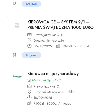
Krajowe
KIEROWCA CE – SYSTEM 2/1 –
PREMIA ŚWIĄTECZNA 1000 EURO
Prawo jazdy kat C+E
Drezno, Németország
06/11/2025
10430
zł
-
10430
zł
Krajowe
Kierowca międzynarodowy
AM Dudek Sp. z O.O.
Prawo jazdy kat C
Grodzisk Mazowiecki, Polska
18/09/2025
7500
zł
-
9500
zł
/ miesiąc