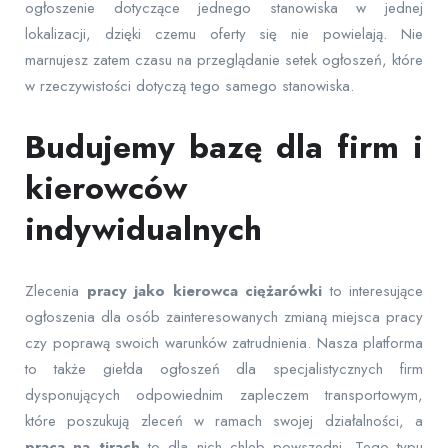
ogłoszenie dotyczące jednego stanowiska w jednej
lokalizacji, dzięki czemu oferty się nie powielają. Nie
marnujesz zatem czasu na przeglądanie setek ogłoszeń, które
w rzeczywistości dotyczą tego samego stanowiska.
Budujemy bazę dla firm i
kierowców
indywidualnych
Zlecenia
pracy jako kierowca ciężarówki
to interesujące
ogłoszenia dla osób zainteresowanych zmianą miejsca pracy
czy poprawą swoich warunków zatrudnienia. Nasza platforma
to także giełda ogłoszeń dla specjalistycznych firm
dysponujących odpowiednim zapleczem transportowym,
które poszukują zleceń w ramach swojej działalności, a
praca na tirach
to dla nich chleb powszedni. Tego typu