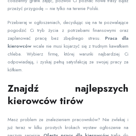
codzienny grafik zajęć, pozwoli Ci poznać nowe trasy bądź
przeżyć przygodę – nie tylko na terenie Polski.
Przebieraj w ogłoszeniach, decydując się na te pozwalające
pogodzić Ci tryb życia z potrzebami finansowymi oraz
zaplanować pracę bez zbędnego stresu.
Praca dla
kierowców
wcale nie musi kojarzyć się z trudnym kawałkiem
chleba. Wybierz firmę, której warunki najbardziej Ci
odpowiadają, i zyskaj pełną satysfakcję ze swojej pracy za
kółkiem.
Znajdź najlepszych
kierowców tirów
Masz problem ze znalezieniem pracowników? Nie zwlekaj i
już teraz w kilku prostych krokach wystaw ogłoszenie na
naszym serwisie.
Oferty pracy dla kierowców
trafią do