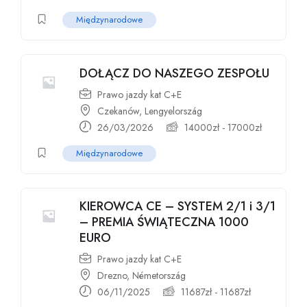
Międzynarodowe
DOŁĄCZ DO NASZEGO ZESPOŁU
Prawo jazdy kat C+E
Czekanów, Lengyelország
26/03/2026
14000
zł
-
17000
zł
Międzynarodowe
KIEROWCA CE – SYSTEM 2/1 i 3/1
– PREMIA ŚWIĄTECZNA 1000
EURO
Prawo jazdy kat C+E
Drezno, Németország
06/11/2025
11687
zł
-
11687
zł