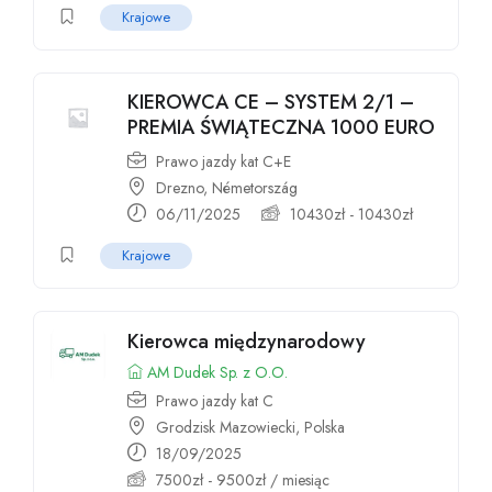
Krajowe
KIEROWCA CE – SYSTEM 2/1 –
PREMIA ŚWIĄTECZNA 1000 EURO
Prawo jazdy kat C+E
Drezno, Németország
06/11/2025
10430
zł
-
10430
zł
Krajowe
Kierowca międzynarodowy
AM Dudek Sp. z O.O.
Prawo jazdy kat C
Grodzisk Mazowiecki, Polska
18/09/2025
7500
zł
-
9500
zł
/ miesiąc