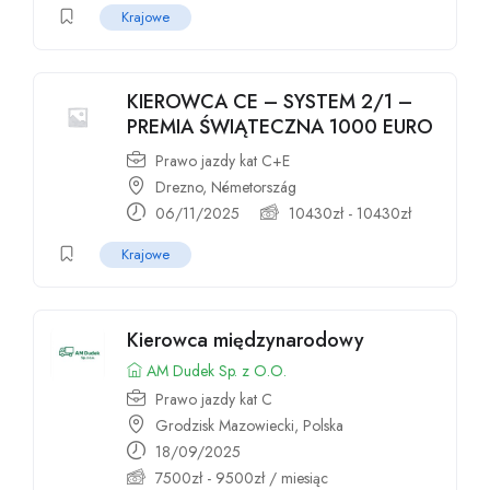
Krajowe
KIEROWCA CE – SYSTEM 2/1 –
PREMIA ŚWIĄTECZNA 1000 EURO
Prawo jazdy kat C+E
Drezno, Németország
06/11/2025
10430
zł
-
10430
zł
Krajowe
Kierowca międzynarodowy
AM Dudek Sp. z O.O.
Prawo jazdy kat C
Grodzisk Mazowiecki, Polska
18/09/2025
7500
zł
-
9500
zł
/ miesiąc