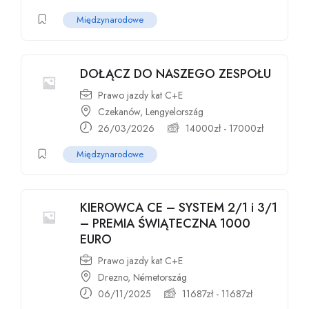
Międzynarodowe
DOŁĄCZ DO NASZEGO ZESPOŁU
Prawo jazdy kat C+E
Czekanów, Lengyelország
26/03/2026
14000
zł
-
17000
zł
Międzynarodowe
KIEROWCA CE – SYSTEM 2/1 i 3/1
– PREMIA ŚWIĄTECZNA 1000
EURO
Prawo jazdy kat C+E
Drezno, Németország
06/11/2025
11687
zł
-
11687
zł