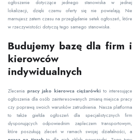
ogłoszenie dotyczące jednego stanowiska w jednej
lokalizacji, dzięki czemu oferty się nie powielają. Nie
marnujesz zatem czasu na przeglądanie setek ogłoszeń, które
w rzeczywistości dotyczą tego samego stanowiska.
Budujemy bazę dla firm i
kierowców
indywidualnych
Zlecenia
pracy jako kierowca ciężarówki
to interesujące
ogłoszenia dla osób zainteresowanych zmianą miejsca pracy
czy poprawą swoich warunków zatrudnienia. Nasza platforma
to także giełda ogłoszeń dla specjalistycznych firm
dysponujących odpowiednim zapleczem transportowym,
które poszukują zleceń w ramach swojej działalności, a
praca na tirach
to dla nich chleb powszedni. Tego typu