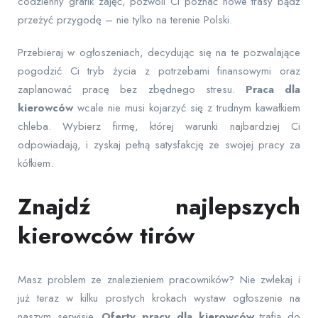
codzienny grafik zajęć, pozwoli Ci poznać nowe trasy bądź
przeżyć przygodę – nie tylko na terenie Polski.
Przebieraj w ogłoszeniach, decydując się na te pozwalające
pogodzić Ci tryb życia z potrzebami finansowymi oraz
zaplanować pracę bez zbędnego stresu.
Praca dla
kierowców
wcale nie musi kojarzyć się z trudnym kawałkiem
chleba. Wybierz firmę, której warunki najbardziej Ci
odpowiadają, i zyskaj pełną satysfakcję ze swojej pracy za
kółkiem.
Znajdź najlepszych
kierowców tirów
Masz problem ze znalezieniem pracowników? Nie zwlekaj i
już teraz w kilku prostych krokach wystaw ogłoszenie na
naszym serwisie.
Oferty pracy dla kierowców
trafią do