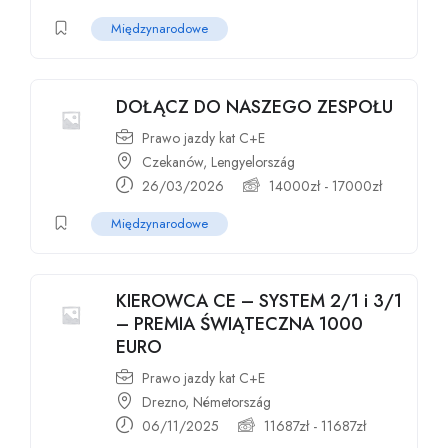
Międzynarodowe
DOŁĄCZ DO NASZEGO ZESPOŁU
Prawo jazdy kat C+E
Czekanów, Lengyelország
26/03/2026
14000
zł
-
17000
zł
Międzynarodowe
KIEROWCA CE – SYSTEM 2/1 i 3/1
– PREMIA ŚWIĄTECZNA 1000
EURO
Prawo jazdy kat C+E
Drezno, Németország
06/11/2025
11687
zł
-
11687
zł