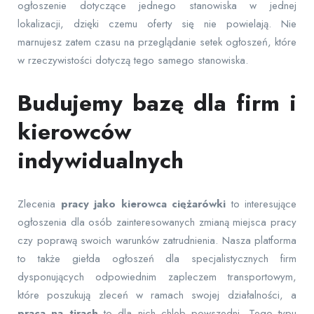
ogłoszenie dotyczące jednego stanowiska w jednej
lokalizacji, dzięki czemu oferty się nie powielają. Nie
marnujesz zatem czasu na przeglądanie setek ogłoszeń, które
w rzeczywistości dotyczą tego samego stanowiska.
Budujemy bazę dla firm i
kierowców
indywidualnych
Zlecenia
pracy jako kierowca ciężarówki
to interesujące
ogłoszenia dla osób zainteresowanych zmianą miejsca pracy
czy poprawą swoich warunków zatrudnienia. Nasza platforma
to także giełda ogłoszeń dla specjalistycznych firm
dysponujących odpowiednim zapleczem transportowym,
które poszukują zleceń w ramach swojej działalności, a
praca na tirach
to dla nich chleb powszedni. Tego typu