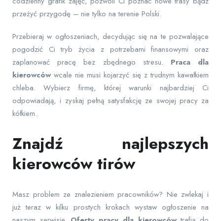
codzienny grafik zajęć, pozwoli Ci poznać nowe trasy bądź
przeżyć przygodę – nie tylko na terenie Polski.
Przebieraj w ogłoszeniach, decydując się na te pozwalające
pogodzić Ci tryb życia z potrzebami finansowymi oraz
zaplanować pracę bez zbędnego stresu.
Praca dla
kierowców
wcale nie musi kojarzyć się z trudnym kawałkiem
chleba. Wybierz firmę, której warunki najbardziej Ci
odpowiadają, i zyskaj pełną satysfakcję ze swojej pracy za
kółkiem.
Znajdź najlepszych
kierowców tirów
Masz problem ze znalezieniem pracowników? Nie zwlekaj i
już teraz w kilku prostych krokach wystaw ogłoszenie na
naszym serwisie.
Oferty pracy dla kierowców
trafią do