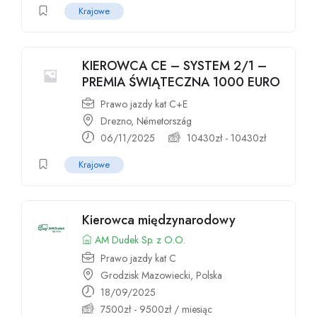
Krajowe
KIEROWCA CE – SYSTEM 2/1 –
PREMIA ŚWIĄTECZNA 1000 EURO
Prawo jazdy kat C+E
Drezno, Németország
06/11/2025
10430
zł
-
10430
zł
Krajowe
Kierowca międzynarodowy
AM Dudek Sp. z O.O.
Prawo jazdy kat C
Grodzisk Mazowiecki, Polska
18/09/2025
7500
zł
-
9500
zł
/ miesiąc