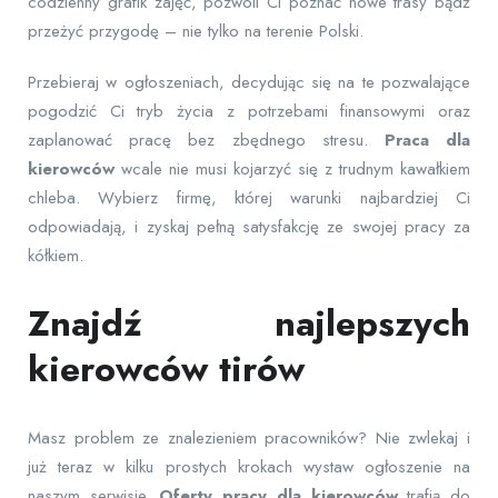
codzienny grafik zajęć, pozwoli Ci poznać nowe trasy bądź
przeżyć przygodę – nie tylko na terenie Polski.
Przebieraj w ogłoszeniach, decydując się na te pozwalające
pogodzić Ci tryb życia z potrzebami finansowymi oraz
zaplanować pracę bez zbędnego stresu.
Praca dla
kierowców
wcale nie musi kojarzyć się z trudnym kawałkiem
chleba. Wybierz firmę, której warunki najbardziej Ci
odpowiadają, i zyskaj pełną satysfakcję ze swojej pracy za
kółkiem.
Znajdź najlepszych
kierowców tirów
Masz problem ze znalezieniem pracowników? Nie zwlekaj i
już teraz w kilku prostych krokach wystaw ogłoszenie na
naszym serwisie.
Oferty pracy dla kierowców
trafią do