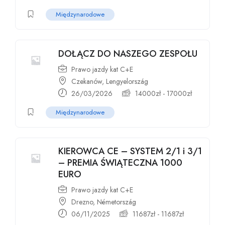
Międzynarodowe
DOŁĄCZ DO NASZEGO ZESPOŁU
Prawo jazdy kat C+E
Czekanów, Lengyelország
26/03/2026
14000
zł
-
17000
zł
Międzynarodowe
KIEROWCA CE – SYSTEM 2/1 i 3/1
– PREMIA ŚWIĄTECZNA 1000
EURO
Prawo jazdy kat C+E
Drezno, Németország
06/11/2025
11687
zł
-
11687
zł