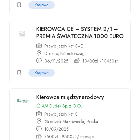
Krajowe
KIEROWCA CE – SYSTEM 2/1 –
PREMIA ŚWIĄTECZNA 1000 EURO
Prawo jazdy kat C+E
Drezno, Németország
06/11/2025
10430
zł
-
10430
zł
Krajowe
Kierowca międzynarodowy
AM Dudek Sp. z O.O.
Prawo jazdy kat C
Grodzisk Mazowiecki, Polska
18/09/2025
7500
zł
-
9500
zł
/ miesiąc