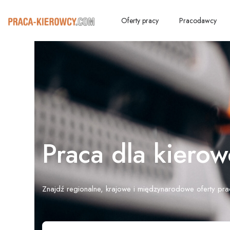
Oferty pracy
Pracodawcy
Praca dla kiero
Znajdź regionalne, krajowe i międzynarodowe oferty pra