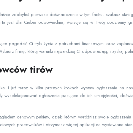
 właśnie zdobyłeś pierwsze doświadczenie w tym fachu, szukasz stał
erta jest dla Ciebie odpowiednia, wpisuje się w Twój codzienny g
ające pogodzić Ci tryb życia z potrzebami finansowymi oraz zapla
ybierz firmę, której warunki najbardziej Ci odpowiadają, i zyskaj pełn
owców tirów
aj i już teraz w kilku prostych krokach wystaw ogłoszenie na na
 wyselekcjonować ogłoszenia pasujące do ich umiejętności, doświa
lędem cenowym pakiety, dzięki którym wyróżnisz swoje ogłoszenia i 
ościowych pracowników i otrzymasz więcej aplikacji na wystawione stan