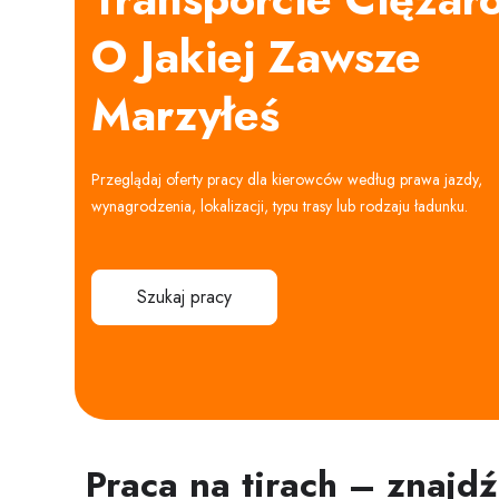
O Jakiej Zawsze
Marzyłeś
Przeglądaj oferty pracy dla kierowców według prawa jazdy,
wynagrodzenia, lokalizacji, typu trasy lub rodzaju ładunku.
Szukaj pracy
Praca na tirach – znajd