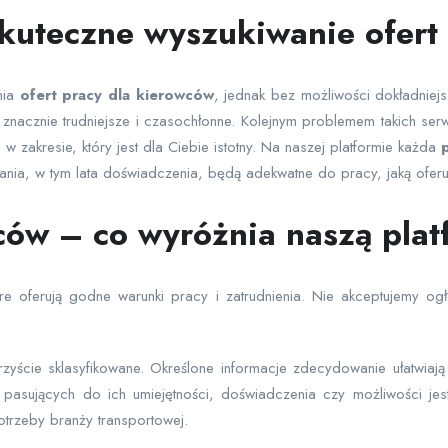
skuteczne wyszukiwanie ofert
nia
ofert pracy dla kierowców
, jednak bez możliwości dokładnie
znacznie trudniejsze i czasochłonne. Kolejnym problemem takich se
zakresie, który jest dla Ciebie istotny. Na naszej platformie każda
p
wania, w tym lata doświadczenia, będą adekwatne do pracy, jaką oferu
wców – co wyróżnia naszą pla
re oferują godne warunki pracy i zatrudnienia. Nie akceptujemy o
rzyście sklasyfikowane. Określone informacje zdecydowanie ułatwi
 pasujących do ich umiejętności, doświadczenia czy możliwości jest
otrzeby branży transportowej.