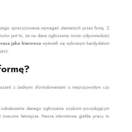
jszego sprecyzowania wymagań stawianych przez firmę. Z
rwisów jest to, że na dane ogłoszenie może odpowiedzieć
raca jako kierowca
wyświetli się wybranym kandydatom
jesz.
tformę?
głoszeń z żadnymi sformułowaniami o nieprzyzwoitym czy
ają odnalezienie danego ogłoszenia osobom poszukującym
 znacznie łatwiejsze. Nasza internetowa giełda pracy to