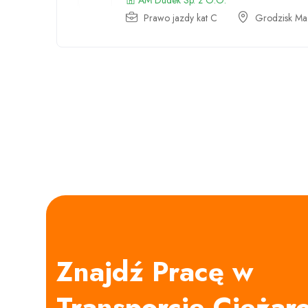
AM Dudek Sp. z O.O.
Prawo jazdy kat C
Grodzisk Maz
Znajdź Pracę w
Transporcie Cięża