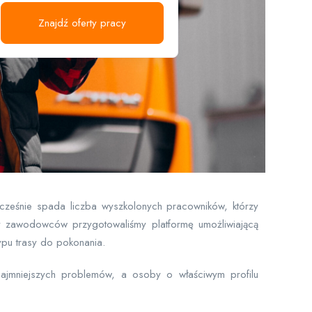
Znajdź oferty pracy
ocześnie spada liczba wyszkolonych pracowników, którzy
y zawodowców przygotowaliśmy platformę umożliwiającą
ypu trasy do pokonania.
ajmniejszych problemów, a osoby o właściwym profilu