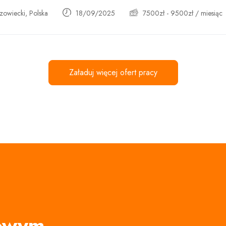
owiecki, Polska
18/09/2025
7500
zł
-
9500
zł
/ miesiąc
Załaduj więcej ofert pracy
rowym