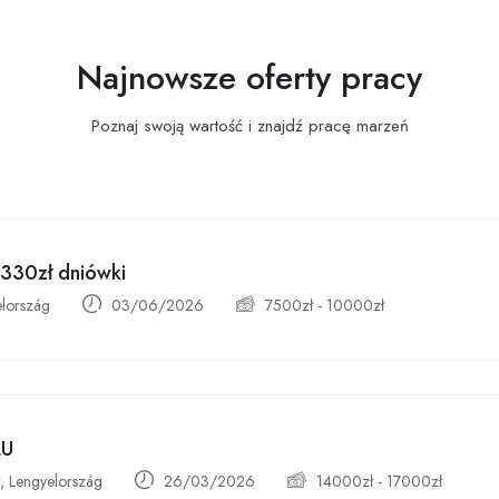
Najnowsze oferty pracy
Poznaj swoją wartość i znajdź pracę
marzeń
-330zł dniówki
elország
03/06/2026
7500
zł
-
10000
zł
ŁU
 Lengyelország
26/03/2026
14000
zł
-
17000
zł