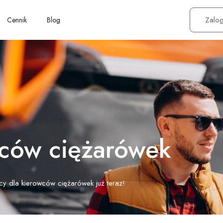
Zalog
Cennik
Blog
wców ciężarówek
cy dla kierowców ciężarówek już teraz!