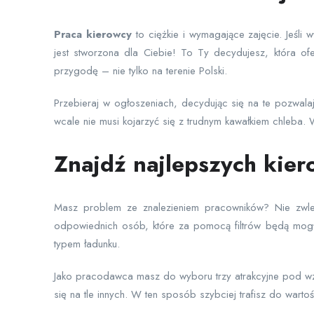
Praca
kierowcy
to ciężkie i wymagające zajęcie. Jeśli
jest stworzona dla Ciebie! To Ty decydujesz, która of
przygodę – nie tylko na terenie Polski.
Przebieraj w ogłoszeniach, decydując się na te pozwal
wcale nie musi kojarzyć się z trudnym kawałkiem chleba. W
Znajdź najlepszych kier
Masz problem ze znalezieniem pracowników? Nie zwlek
odpowiednich osób, które za pomocą filtrów będą mogły
typem ładunku.
Jako pracodawca masz do wyboru trzy atrakcyjne pod wzg
się na tle innych. W ten sposób szybciej trafisz do wart