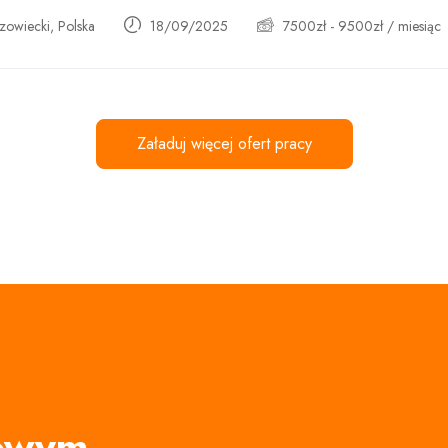
owiecki, Polska
18/09/2025
7500
zł
-
9500
zł
/ miesiąc
Załaduj więcej ofert pracy
rowym