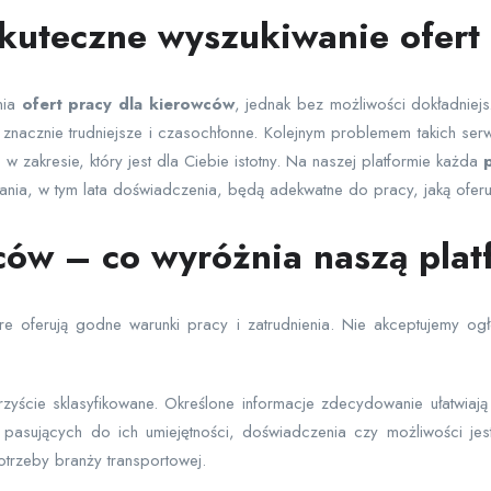
skuteczne wyszukiwanie ofert
nia
ofert pracy dla kierowców
, jednak bez możliwości dokładnie
znacznie trudniejsze i czasochłonne. Kolejnym problemem takich se
zakresie, który jest dla Ciebie istotny. Na naszej platformie każda
p
wania, w tym lata doświadczenia, będą adekwatne do pracy, jaką oferu
wców – co wyróżnia naszą pla
re oferują godne warunki pracy i zatrudnienia. Nie akceptujemy o
rzyście sklasyfikowane. Określone informacje zdecydowanie ułatwi
 pasujących do ich umiejętności, doświadczenia czy możliwości jest
otrzeby branży transportowej.