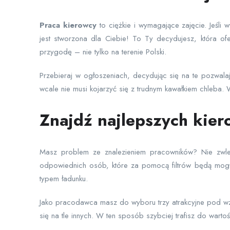
Praca
kierowcy
to ciężkie i wymagające zajęcie. Jeśli
jest stworzona dla Ciebie! To Ty decydujesz, która of
przygodę – nie tylko na terenie Polski.
Przebieraj w ogłoszeniach, decydując się na te pozwal
wcale nie musi kojarzyć się z trudnym kawałkiem chleba. W
Znajdź najlepszych kier
Masz problem ze znalezieniem pracowników? Nie zwlek
odpowiednich osób, które za pomocą filtrów będą mogły
typem ładunku.
Jako pracodawca masz do wyboru trzy atrakcyjne pod wzg
się na tle innych. W ten sposób szybciej trafisz do wart