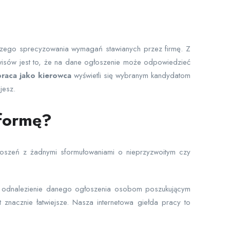
jszego sprecyzowania wymagań stawianych przez firmę. Z
rwisów jest to, że na dane ogłoszenie może odpowiedzieć
raca jako kierowca
wyświetli się wybranym kandydatom
jesz.
tformę?
głoszeń z żadnymi sformułowaniami o nieprzyzwoitym czy
ają odnalezienie danego ogłoszenia osobom poszukującym
 znacznie łatwiejsze. Nasza internetowa giełda pracy to