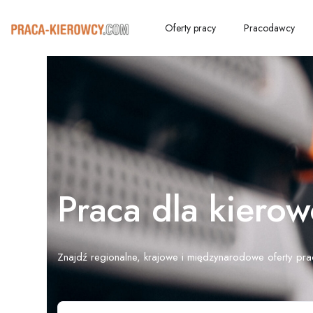
Oferty pracy
Pracodawcy
Praca dla kiero
Znajdź regionalne, krajowe i międzynarodowe oferty pra