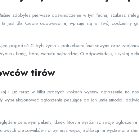
 właśnie zdobyłeś pierwsze doświadczenie w tym fachu, szukasz stał
erta jest dla Ciebie odpowiednia, wpisuje się w Twój codzienny g
ające pogodzić Ci tryb życia z potrzebami finansowymi oraz zapla
ybierz firmę, której warunki najbardziej Ci odpowiadają, i zyskaj pełn
owców tirów
aj i już teraz w kilku prostych krokach wystaw ogłoszenie na na
 wyselekcjonować ogłoszenia pasujące do ich umiejętności, doświa
lędem cenowym pakiety, dzięki którym wyróżnisz swoje ogłoszenia i 
ościowych pracowników i otrzymasz więcej aplikacji na wystawione stan