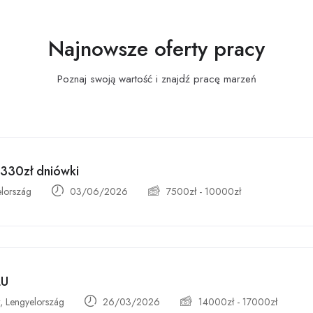
Najnowsze oferty pracy
Poznaj swoją wartość i znajdź pracę
marzeń
-330zł dniówki
elország
03/06/2026
7500
zł
-
10000
zł
ŁU
 Lengyelország
26/03/2026
14000
zł
-
17000
zł