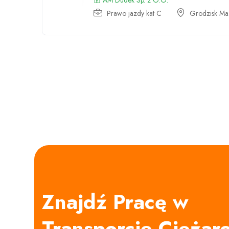
AM Dudek Sp. z O.O.
Prawo jazdy kat C
Grodzisk Maz
Znajdź Pracę w
Transporcie Cięża