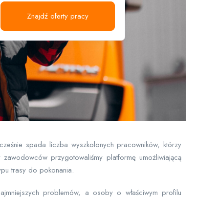
Znajdź oferty pracy
ocześnie spada liczba wyszkolonych pracowników, którzy
y zawodowców przygotowaliśmy platformę umożliwiającą
ypu trasy do pokonania.
ajmniejszych problemów, a osoby o właściwym profilu