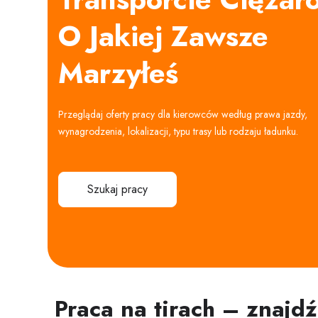
O Jakiej Zawsze
Marzyłeś
Przeglądaj oferty pracy dla kierowców według prawa jazdy,
wynagrodzenia, lokalizacji, typu trasy lub rodzaju ładunku.
Szukaj pracy
Praca na tirach – znajd