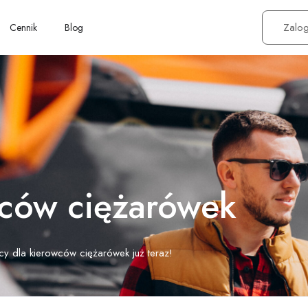
Zalog
Cennik
Blog
wców ciężarówek
cy dla kierowców ciężarówek już teraz!