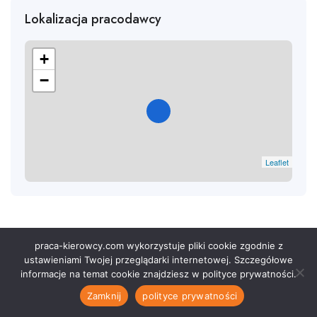
Lokalizacja pracodawcy
+
−
Leaflet
praca-kierowcy.com wykorzystuje pliki cookie zgodnie z
© 2026 - Superio. Wszystkie Prawa Zastrzeżone. Zasilane przez
ustawieniami Twojej przeglądarki internetowej. Szczegółowe
ApusTheme
informacje na temat cookie znajdziesz w polityce prywatności.
Zamknij
polityce prywatności