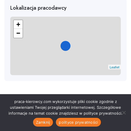
Lokalizacja pracodawcy
+
−
Leaflet
praca-kierowcy.com wykorzystuje pliki cookie zgodnie z
© 2026 - Superio. Wszystkie Prawa Zastrzeżone. Zasilane przez
ustawieniami Twojej przeglądarki internetowej. Szczegółowe
ApusTheme
informacje na temat cookie znajdziesz w polityce prywatności.
Zamknij
polityce prywatności