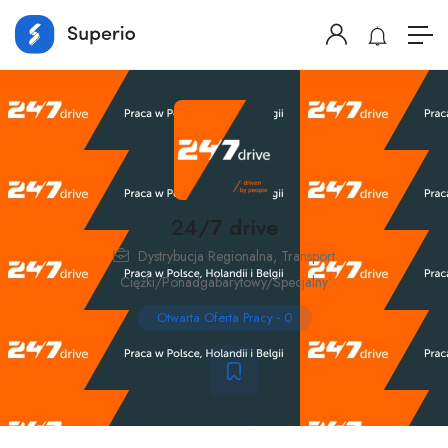
24/7 drive
Dystrybucja Regionalna
,
Transport
Ciężki/Ponadgabarytowy/Specjalny
Otwarta Oferta Pracy
-
0